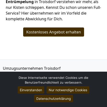
Entrümpelung
in Troisdorf verstehen wir mehr, als
nur Kisten schleppen. Kennst Du schon unseren Full-
Service? Hier übernehmen wir im Vorfeld die
komplette Abwicklung für Dich.
Kostenloses Angebot erhalten
Umzugsunternehmen Troisdorf
XB09uh9OrcIuVPa1bTXh9ZhVZAgmVQEFf99UFFvk
Diese Internetseite verwendet Cookies um die
Karl-Schurz-Straße 1
Benutzerfreundlichkeit zu verbessern.
53840
Troisdorf
Einverstanden
Nur notwendige Cookies
Tel.:
01579-2639425
Datenschutzerklärung
E-Mail:
info@umzugsunternehmen-troisdorf.de