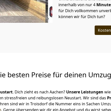
innerhalb von nur
4
Minut
für Dich vollkommen unverb
können wir für Dich tun?
Kosten
Die besten Preise für deinen Umzu
ustart
. Dich zieht es nach Aachen?
Unsere Leistungen
wie
en stressfreien und reibungslosen Neustart.
Wir sind das
P
 Jahren sind wir in Troisdorf die Nummer eins in Sachen Umz
n
.
Gerne übersenden wir dir ein Angebot und du wirst sehen