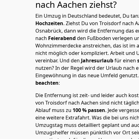
nach Aachen
ziehst?
Ein Umzug in Deutschland bedeutet, Du tanz
Hochzeiten
. Ziehst Du von Troisdorf nach 
Osnabrück, dann wird die Entfernung das e
nach
Feierabend
den Fußboden verlegen un
Wohnzimmerdecke anstreichen, das ist im a
nicht möglich oder kompliziert.
Arbeit und 
vereinbar. Und den
Jahresurlaub
für einen
nutzen? In der Regel wird der Urlaub nach
Eingewöhnung in das neue Umfeld genutzt
beachten
:
Die Entfernung ist zeit- und leider auch kos
von Troisdorf nach Aachen sind nicht täglic
Ablauf muss zu
100 % passen
. Jede verges
eine weitere Extrafahrt. Was die bei uns nic
Umzugstag muss detailliert geplant und au
Umzugshelfer müssen pünktlich vor Ort sei