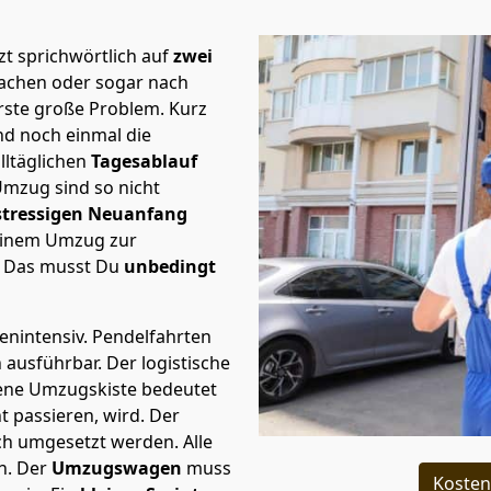
t sprichwörtlich auf
zwei
Aachen oder sogar nach
rste große Problem.
Kurz
d noch einmal die
lltäglichen
Tagesablauf
Umzug sind so nicht
stressigen Neuanfang
 einem Umzug zur
. Das musst Du
unbedingt
tenintensiv. Pendelfahrten
h ausführbar.
Der logistische
sene Umzugskiste bedeutet
ht passieren, wird.
Der
ch umgesetzt werden. Alle
n. Der
Umzugswagen
muss
Kosten