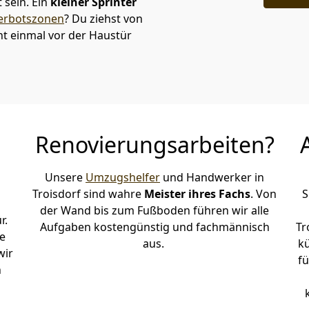
sein. Ein
kleiner Sprinter
erbotszonen
? Du ziehst von
ht einmal vor der Haustür
Renovierungsarbeiten?
Unsere
Umzugshelfer
und Handwerker in
Troisdorf sind wahre
Meister ihres Fachs
. Von
S
der Wand bis zum Fußboden führen wir alle
r.
Aufgaben kostengünstig und fachmännisch
Tr
e
aus.
k
wir
fü
h